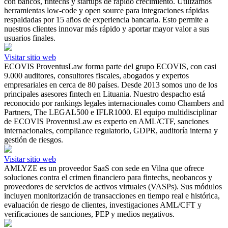
con bancos, fintechs y startups de rápido crecimiento. Utilizamos
herramientas low-code y open source para integraciones rápidas
respaldadas por 15 años de experiencia bancaria. Esto permite a
nuestros clientes innovar más rápido y aportar mayor valor a sus
usuarios finales.
Visitar sitio web
ECOVIS ProventusLaw forma parte del grupo ECOVIS, con casi
9.000 auditores, consultores fiscales, abogados y expertos
empresariales en cerca de 80 países. Desde 2013 somos uno de los
principales asesores fintech en Lituania. Nuestro despacho está
reconocido por rankings legales internacionales como Chambers and
Partners, The LEGAL500 e IFLR1000. El equipo multidisciplinar
de ECOVIS ProventusLaw es experto en AML/CTF, sanciones
internacionales, compliance regulatorio, GDPR, auditoría interna y
gestión de riesgos.
Visitar sitio web
AMLYZE es un proveedor SaaS con sede en Vilna que ofrece
soluciones contra el crimen financiero para fintechs, neobancos y
proveedores de servicios de activos virtuales (VASPs). Sus módulos
incluyen monitorización de transacciones en tiempo real e histórica,
evaluación de riesgo de clientes, investigaciones AML/CFT y
verificaciones de sanciones, PEP y medios negativos.