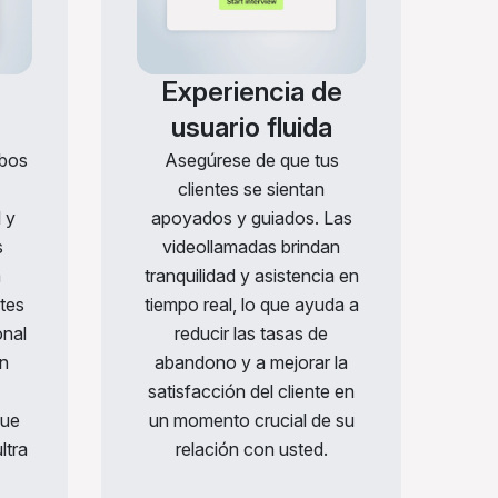
Experiencia de
usuario fluida
mbos
Asegúrese de que tus
clientes se sientan
 y
apoyados y guiados. Las
s
videollamadas brindan
a
tranquilidad y asistencia en
ntes
tiempo real, lo que ayuda a
onal
reducir las tasas de
n
abandono y a mejorar la
satisfacción del cliente en
que
un momento crucial de su
ltra
relación con usted.