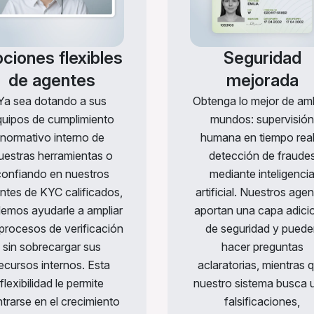
ciones flexibles
Seguridad
de agentes
mejorada
Ya sea dotando a sus
Obtenga lo mejor de a
quipos de cumplimiento
mundos: supervisión
normativo interno de
humana en tiempo real
uestras herramientas o
detección de fraude
confiando en nuestros
mediante inteligenci
ntes de KYC calificados,
artificial. Nuestros age
emos ayudarle a ampliar
aportan una capa adici
 procesos de verificación
de seguridad y puede
sin sobrecargar sus
hacer preguntas
ecursos internos. Esta
aclaratorias, mientras 
flexibilidad le permite
nuestro sistema busca u
trarse en el crecimiento
falsificaciones,