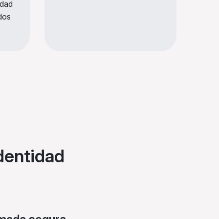
idad
dos
dentidad